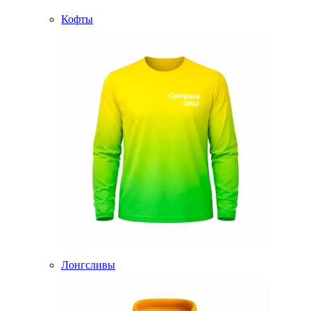
Кофты
Лонгсливы