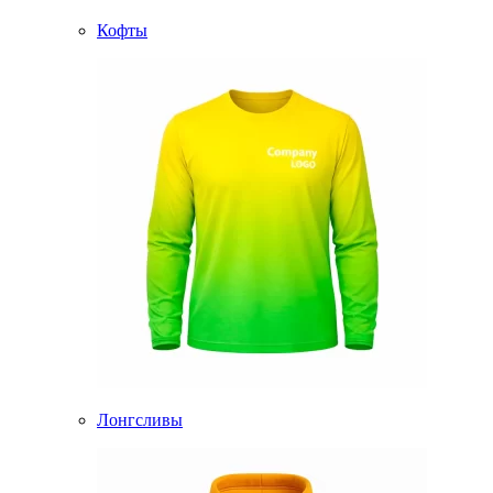
Кофты
Лонгсливы