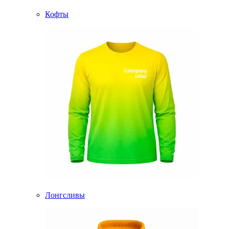
Кофты
Лонгсливы